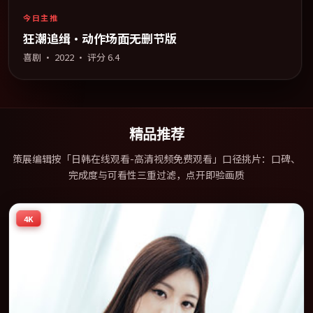
今日主推
狂潮追缉·动作场面无删节版
喜剧
·
2022
· 评分
6.4
精品推荐
策展编辑按「日韩在线观看-高清视频免费观看」口径挑片：口碑、
完成度与可看性三重过滤，点开即验画质
4K