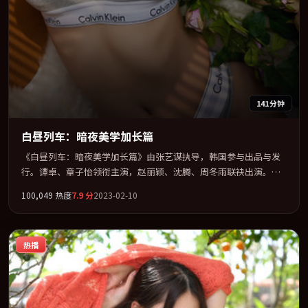
141分钟
白昼列车：暗夜美学加长篇
《白昼列车：暗夜美学加长篇》由张艺谋执导，韩国参与出品与发
行。谭卓、章子怡领衔主演，赵丽颖、沈腾、周冬雨联袂出演。在
罪案类型框架下完成对时代焦虑的隐喻表达。全片以「科幻」类型
100,049
热度
7.9
分
2023-02-10
为骨架，在叙事、表演与视听上力求统一。定于 2023-01-06 在内地
院线及主流平台同步亮相，2023 年度话题片中口碑稳健，适合喜欢
强情节与人物弧光的观众完整观看。
热播