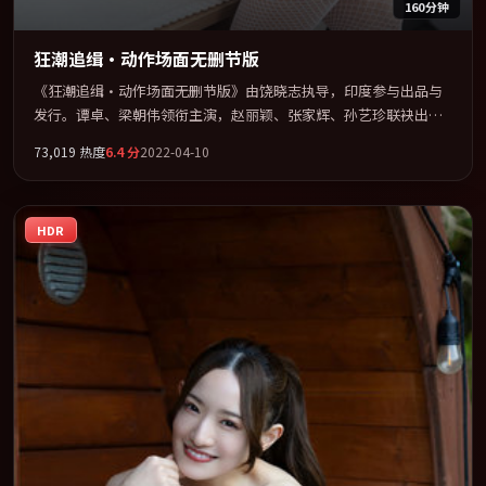
160分钟
狂潮追缉·动作场面无删节版
《狂潮追缉·动作场面无删节版》由饶晓志执导，印度参与出品与
发行。谭卓、梁朝伟领衔主演，赵丽颖、张家辉、孙艺珍联袂出
演。多条时间线交织，真相在最后一刻才缓缓合拢。全片以「喜
73,019
热度
6.4
分
2022-04-10
剧」类型为骨架，在叙事、表演与视听上力求统一。定于 2022-04-
16 在内地院线及主流平台同步亮相，2022 年度话题片中口碑稳健，
适合喜欢强情节与人物弧光的观众完整观看。
HDR