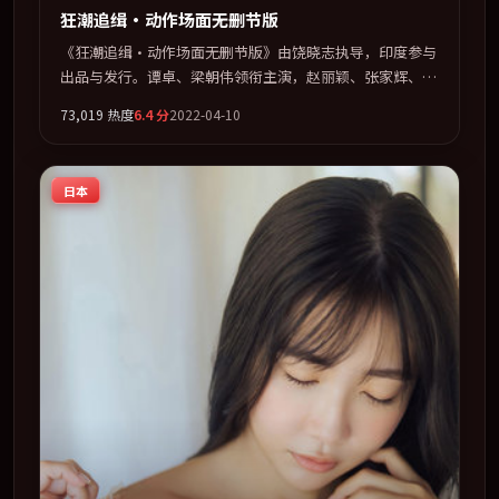
狂潮追缉·动作场面无删节版
《狂潮追缉·动作场面无删节版》由饶晓志执导，印度参与
出品与发行。谭卓、梁朝伟领衔主演，赵丽颖、张家辉、孙
艺珍联袂出演。多条时间线交织，真相在最后一刻才缓缓合
73,019
热度
6.4
分
2022-04-10
拢。全片以「喜剧」类型为骨架，在叙事、表演与视听上力
求统一。定于 2022-04-16 在内地院线及主流平台同步亮
相，2022 年度话题片中口碑稳健，适合喜欢强情节与人物
日本
弧光的观众完整观看。