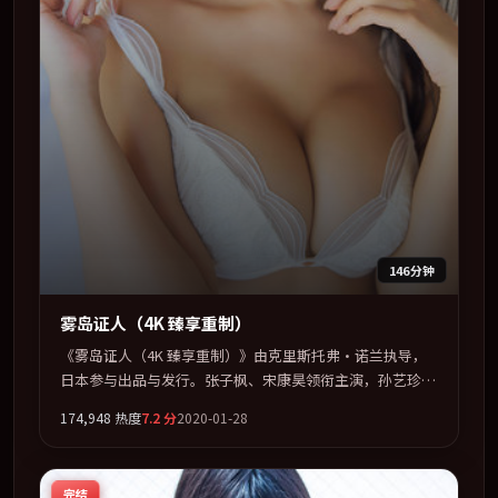
146分钟
雾岛证人（4K 臻享重制）
《雾岛证人（4K 臻享重制）》由克里斯托弗·诺兰执导，
日本参与出品与发行。张子枫、宋康昊领衔主演，孙艺珍、
朱一龙、易烊千玺、汤唯联袂出演。以冷峻镜头剖开都市缝
174,948
热度
7.2
分
2020-01-28
隙里的人性温度。全片以「剧情」类型为骨架，在叙事、表
演与视听上力求统一。定于 2020-08-05 在内地院线及主流
平台同步亮相，2020 年度话题片中口碑稳健，适合喜欢强
完结