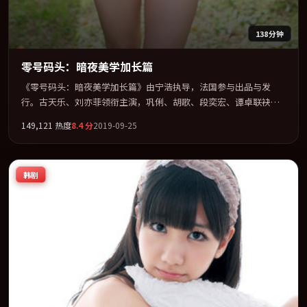
138分钟
零号码头：暗夜美学加长篇
《零号码头：暗夜美学加长篇》由宁浩执导，法国参与出品与发
行。古天乐、刘亦菲领衔主演，巩俐、胡歌、段奕宏、谭卓联袂出
演。以冷峻镜头剖开都市缝隙里的人性温度。全片以「喜剧」类型
149,121
热度
8.4
分
2019-09-25
为骨架，在叙事、表演与视听上力求统一。定于 2019-04-06 在内地
院线及主流平台同步亮相，2019 年度话题片中口碑稳健，适合喜欢
强情节与人物弧光的观众完整观看。
韩剧