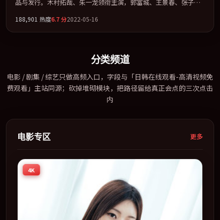
品与发行。木村拓哉、朱一龙领衔主演，郭富城、王景春、张子枫
联袂出演。以冷峻镜头剖开都市缝隙里的人性温度。全片以「惊
188,901
热度
6.7
分
2022-05-16
悚」类型为骨架，在叙事、表演与视听上力求统一。定于 2022-07-
05 在内地院线及主流平台同步亮相，2022 年度话题片中口碑稳健，
适合喜欢强情节与人物弧光的观众完整观看。
分类频道
电影 / 剧集 / 综艺只做高频入口，字段与「日韩在线观看-高清视频免
费观看」主站同源；砍掉堆砌模块，把路径留给真正会点的三次点击
内
电影专区
更多
4K