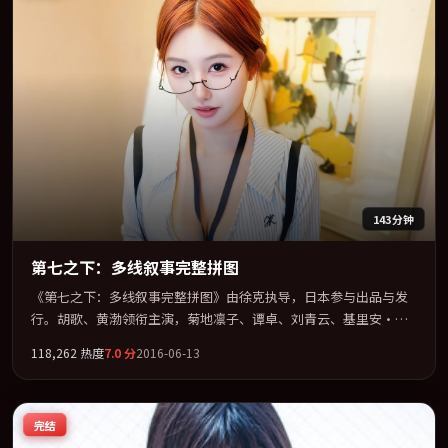
143分钟
第七之下：多线叙事完整拼图
《第七之下：多线叙事完整拼图》由徐克执导，日本参与出品与发
行。胡歌、黄渤领衔主演，菊地凛子、谭卓、刘青云、基里安·墨
菲联袂出演。公路、追车与心理战三线并进，张力持续堆叠。全片
118,262
热度
7.0
分
2016-06-13
以「动作」类型为骨架，在叙事、表演与视听上力求统一。定于
2016-11-09 在内地院线及主流平台同步亮相，2016 年度话题片中口
碑稳健，适合喜欢强情节与人物弧光的观众完整观看。
完结