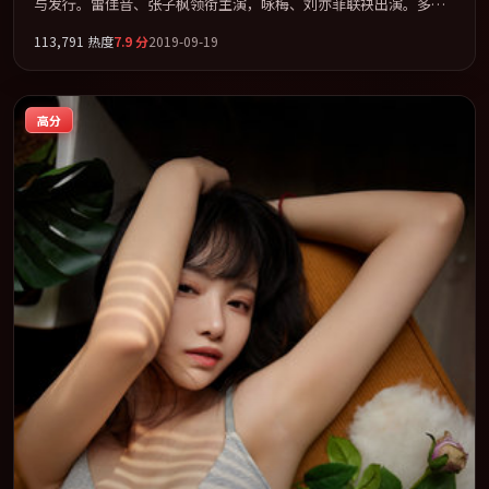
与发行。雷佳音、张子枫领衔主演，咏梅、刘亦菲联袂出演。多条
时间线交织，真相在最后一刻才缓缓合拢。全片以「动作」类型为
113,791
热度
7.9
分
2019-09-19
骨架，在叙事、表演与视听上力求统一。定于 2019-11-22 在内地院
线及主流平台同步亮相，2019 年度话题片中口碑稳健，适合喜欢强
情节与人物弧光的观众完整观看。
高分