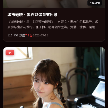
134分钟
城市破晓·黑白彩蛋章节附赠
《城市破晓·黑白彩蛋章节附赠》由史蒂文·斯皮尔伯格执导，印
度参与出品与发行。张子枫、杨幂领衔主演，黄渤、沈腾、菊地凛
子联袂出演。在罪案类型框架下完成对时代焦虑的隐喻表达。全片
116,758
热度
7.8
分
2022-03-15
以「喜剧」类型为骨架，在叙事、表演与视听上力求统一。定于
2022-09-13 在内地院线及主流平台同步亮相，2022 年度话题片中口
碑稳健，适合喜欢强情节与人物弧光的观众完整观看。
4K