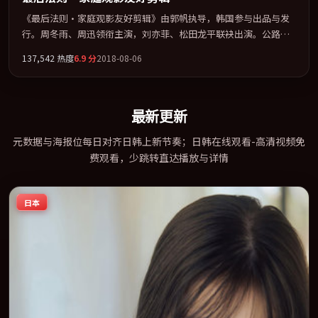
《最后法则·家庭观影友好剪辑》由郭帆执导，韩国参与出品与发
行。周冬雨、周迅领衔主演，刘亦菲、松田龙平联袂出演。公路、
追车与心理战三线并进，张力持续堆叠。全片以「科幻」类型为骨
137,542
热度
6.9
分
2018-08-06
架，在叙事、表演与视听上力求统一。定于 2018-08-21 在内地院线
及主流平台同步亮相，2018 年度话题片中口碑稳健，适合喜欢强情
节与人物弧光的观众完整观看。
最新更新
元数据与海报位每日对齐日韩上新节奏；日韩在线观看-高清视频免
费观看，少跳转直达播放与详情
日本