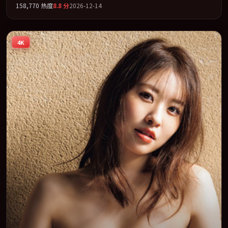
158,770
热度
8.8
分
2026-12-14
罪」类型为骨架，在叙事、表演与视听上力求统一。定于 2026-11-
08 在内地院线及主流平台同步亮相，2026 年度话题片中口碑稳健，
适合喜欢强情节与人物弧光的观众完整观看。
4K