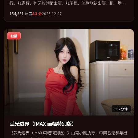
行。张家辉、孙艺珍领衔主演，张子枫、沈腾联袂出演。把一场意
外写成对命运与选择的漫长追问。全片以「剧情」类型为骨架，在
154,331
热度
8.3
分
2026-12-07
叙事、表演与视听上力求统一。定于 2026-04-05 在内地院线及主流
平台同步亮相，2026 年度话题片中口碑稳健，适合喜欢强情节与人
物弧光的观众完整观看。
独播
117分钟
弧光边界（IMAX 画幅特别版）
《弧光边界（IMAX 画幅特别版）》由冯小刚执导，中国香港参与出