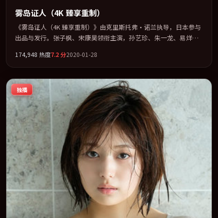
雾岛证人（4K 臻享重制）
《雾岛证人（4K 臻享重制）》由克里斯托弗·诺兰执导，日本参与
出品与发行。张子枫、宋康昊领衔主演，孙艺珍、朱一龙、易烊千
玺、汤唯联袂出演。以冷峻镜头剖开都市缝隙里的人性温度。全片
174,948
热度
7.2
分
2020-01-28
以「剧情」类型为骨架，在叙事、表演与视听上力求统一。定于
2020-08-05 在内地院线及主流平台同步亮相，2020 年度话题片中口
碑稳健，适合喜欢强情节与人物弧光的观众完整观看。
独播