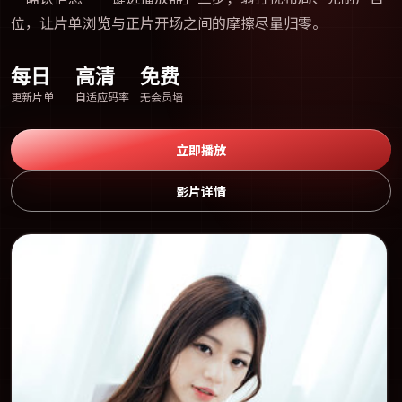
位，让片单浏览与正片开场之间的摩擦尽量归零。
每日
高清
免费
更新片单
自适应码率
无会员墙
立即播放
影片详情