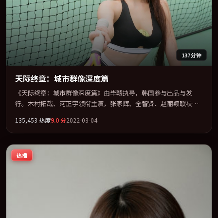
137分钟
天际终章：城市群像深度篇
《天际终章：城市群像深度篇》由毕赣执导，韩国参与出品与发
行。木村拓哉、河正宇领衔主演，张家辉、全智贤、赵丽颖联袂出
演。群像并立，每个人物都背负不可告人的过去。全片以「科幻」
135,453
热度
9.0
分
2022-03-04
类型为骨架，在叙事、表演与视听上力求统一。定于 2022-12-21 在
内地院线及主流平台同步亮相，2022 年度话题片中口碑稳健，适合
喜欢强情节与人物弧光的观众完整观看。
热播