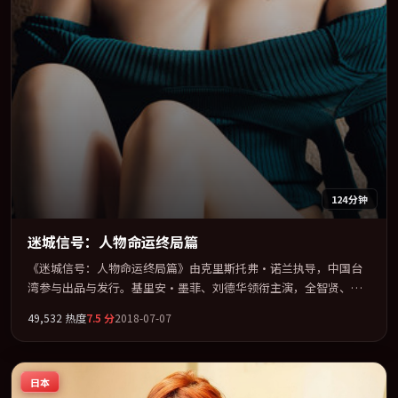
124分钟
迷城信号：人物命运终局篇
《迷城信号：人物命运终局篇》由克里斯托弗·诺兰执导，中国台
湾参与出品与发行。基里安·墨菲、刘德华领衔主演，全智贤、梁
朝伟联袂出演。多条时间线交织，真相在最后一刻才缓缓合拢。全
49,532
热度
7.5
分
2018-07-07
片以「科幻」类型为骨架，在叙事、表演与视听上力求统一。定于
2018-09-19 在内地院线及主流平台同步亮相，2018 年度话题片中口
碑稳健，适合喜欢强情节与人物弧光的观众完整观看。
日本