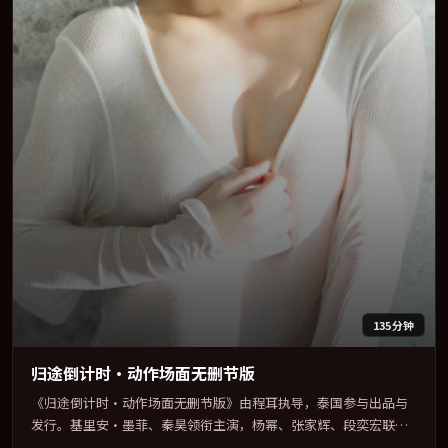
135分钟
归途倒计时·动作场面无删节版
《归途倒计时·动作场面无删节版》由程耳执导，泰国参与出品与
发行。基里安·墨菲、秦昊领衔主演，杨幂、张家辉、段奕宏联袂
出演。多条时间线交织，真相在最后一刻才缓缓合拢。全片以「犯