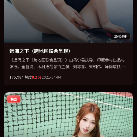
154分钟
远海之下（跨地区联合呈现）
《远海之下（跨地区联合呈现）》由乌尔善执导，印度参与出品与
发行。全智贤、木村拓哉领衔主演，刘亦菲、梁朝伟、咏梅联袂出
演。多条时间线交织，真相在最后一刻才缓缓合拢。全片以「动
175,984
热度
8.2
分
2021-04-04
作」类型为骨架，在叙事、表演与视听上力求统一。定于 2021-07-
22 在内地院线及主流平台同步亮相，2021 年度话题片中口碑稳健，
适合喜欢强情节与人物弧光的观众完整观看。
韩剧