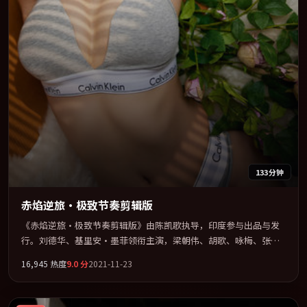
133分钟
赤焰逆旅·极致节奏剪辑版
《赤焰逆旅·极致节奏剪辑版》由陈凯歌执导，印度参与出品与发
行。刘德华、基里安·墨菲领衔主演，梁朝伟、胡歌、咏梅、张子
枫联袂出演。多条时间线交织，真相在最后一刻才缓缓合拢。全片
16,945
热度
9.0
分
2021-11-23
以「科幻」类型为骨架，在叙事、表演与视听上力求统一。定于
2021-05-21 在内地院线及主流平台同步亮相，2021 年度话题片中口
碑稳健，适合喜欢强情节与人物弧光的观众完整观看。